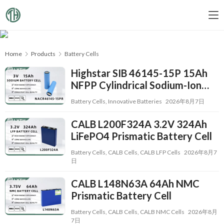
Home
Products
Battery Cells
Highstar SIB 46145-15P 15Ah
NFPP Cylindrical Sodium-Ion
Battery Cell
Battery Cells
,
Innovative Batteries
2026年8月7日
CALB L200F324A 3.2V 324Ah
LiFePO4 Prismatic Battery Cell
Battery Cells
,
CALB Cells
,
CALB LFP Cells
2026年8月7
日
CALB L148N63A 64Ah NMC
Prismatic Battery Cell
Battery Cells
,
CALB Cells
,
CALB NMC Cells
2026年8月
7日