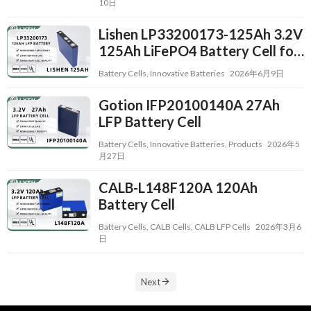
10日
Lishen LP33200173-125Ah 3.2V
125Ah LiFePO4 Battery Cell for
ESS and EV Applications
Battery Cells
,
Innovative Batteries
2026年6月9日
Gotion IFP20100140A 27Ah
LFP Battery Cell
Battery Cells
,
Innovative Batteries
,
Products
2026年5
月27日
CALB-L148F120A 120Ah
Battery Cell
Battery Cells
,
CALB Cells
,
CALB LFP Cells
2026年3月6
日
Next