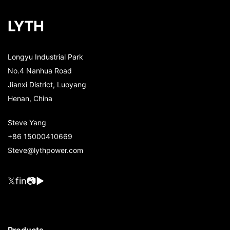
LYTH
Longyu Industrial Park
No.4 Nanhua Road
Jianxi District, Luoyang
Henan, China
Steve Yang
+86 15000410669
Steve@lythpower.com
𝕏
f
in
📷
▶