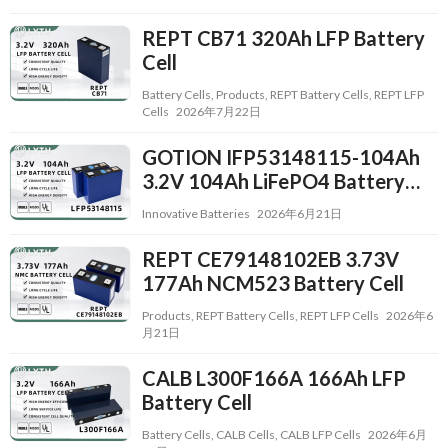
REPT CB71 320Ah LFP Battery
Cell
Battery Cells
,
Products
,
REPT Battery Cells
,
REPT LFP
Cells
2026年7月22日
GOTION IFP53148115-104Ah
3.2V 104Ah LiFePO4 Battery
Cell
Innovative Batteries
2026年6月21日
REPT CE79148102EB 3.73V
177Ah NCM523 Battery Cell
Products
,
REPT Battery Cells
,
REPT LFP Cells
2026年6
月21日
CALB L300F166A 166Ah LFP
Battery Cell
Battery Cells
,
CALB Cells
,
CALB LFP Cells
2026年6月