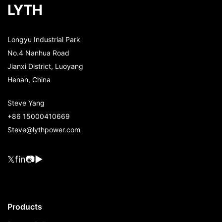
LYTH
Longyu Industrial Park
No.4 Nanhua Road
Jianxi District, Luoyang
Henan, China
Steve Yang
+86 15000410669
Steve@lythpower.com
𝕏
f
in
📷
▶
Products