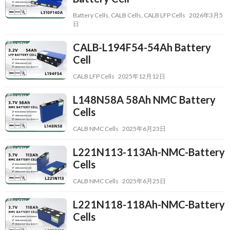
Battery Cells
,
CALB Cells
,
CALB LFP Cells
2026年3月5
日
CALB-L194F54-54Ah Battery
Cell
CALB LFP Cells
2025年12月12日
L148N58A 58Ah NMC Battery
Cells
CALB NMC Cells
2025年6月23日
L221N113-113Ah-NMC-Battery
Cells
CALB NMC Cells
2025年6月25日
L221N118-118Ah-NMC-Battery
Cells